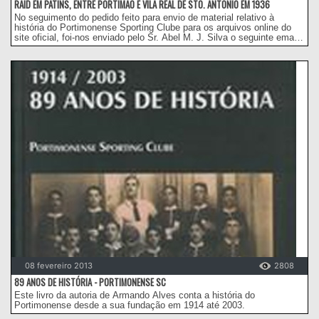
RAID EM PATINS, ENTRE PORTIMÃO E VILA REAL DE STO. ANTÓNIO EM 1936
No seguimento do pedido feito para envio de material relativo à
história do Portimonense Sporting Clube para os arquivos online do
site oficial, foi-nos enviado pelo Sr. Abel M. J. Silva o seguinte email
com o documento em anexo:
08 fevereiro 2013
2808
89 ANOS DE HISTÓRIA - PORTIMONENSE SC
Este livro da autoria de Armando Alves conta a história do
Portimonense desde a sua fundação em 1914 até 2003.