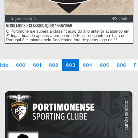
01 janeiro 2013
2355
RESULTADOS E CLASSIFICAÇÕES 1958/1959
O Portimonense supera a classificação do ano anterior acabando em
4º lugar, ficando apenas a um ponto da Final, enquanto na Taça de
Portugal é eliminado pela Académica fora de portas logo na 1ª
eliminatória.
nicio
600
601
602
603
604
605
606
F