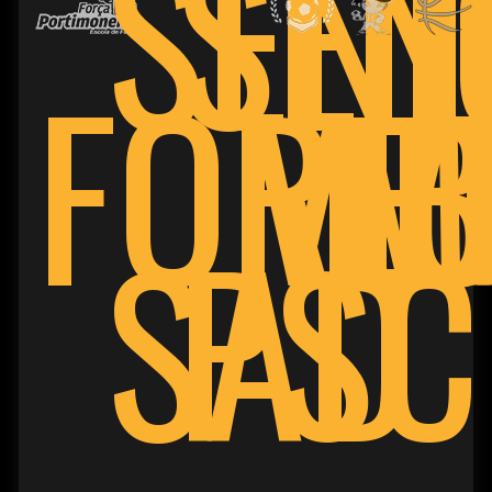
SEN
SENI
FORM
VE
F
B
PSC
SAD