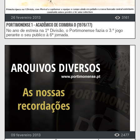
26 fevereiro 2013
3161
PORTIMONENSE 1 - ACADÉMICO DE COIMBRA 0 (1976/77)
No ano de estreia na 1ª Divisão, o Portimonense fazia o 3.º jogo
perante o seu publico à 6ª jornada.
09 fevereiro 2013
2477