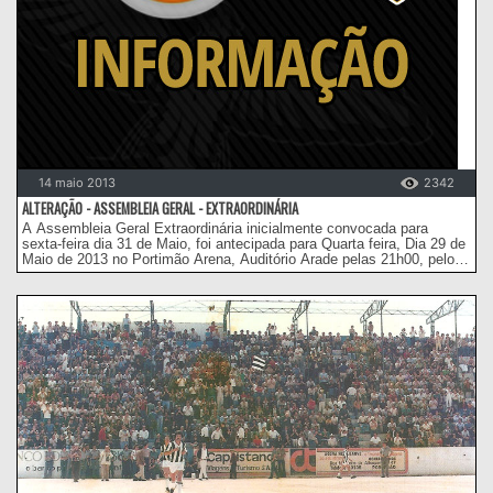
14 maio 2013
2342
ALTERAÇÃO - ASSEMBLEIA GERAL - EXTRAORDINÁRIA
A Assembleia Geral Extraordinária inicialmente convocada para
sexta-feira dia 31 de Maio, foi antecipada para Quarta feira, Dia 29 de
Maio de 2013 no Portimão Arena, Auditório Arade pelas 21h00, pelo
facto pedimos desculpa a todos os associados.