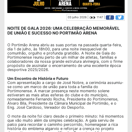
03 julho 2026 |
1147 |
NOITE DE GALA 2026: UMA CELEBRAÇÃO MEMORÁVEL
DE UNIÃO E SUCESSO NO PORTIMÃO ARENA
O Portimão Arena abriu as suas portas na passada quarta-feira,
dia 1 de julho, às 18h00, para uma noite inesquecível de
comunhão, orgulho e profunda gratidão. A Noite de Gala do
Portimonense reuniu perto de um milhar de atletas, famílias e
colaboradores da nossa grande estrutura alvinegra, com o firme
propósito de assinalar o encerramento de uma excelente época
desportiva 2025/2026.
Um Encontro de História e Futuro
Com apresentação a cargo de José Nobre, a cerimónia assumiu-
se como um marco de união para toda a família do
Portimonense. A marcar presença neste momento solene
estiveram as mais altas esferas do clube e do município,
nomeadamente Fernando Rocha, Presidente do Portimonense,
Álvaro Bila, Presidente da Câmara Municipal de Portimão, e o
Eng. José Cardoso, Vereador do Desporto.
O mote da noite foi claro desde o primeiro minuto: há momentos
que vão muito além da simples celebração. A gala serviu de
palco para recordar o caminho percorrido, homenagear a rica
história do emblema algarvio e reforçar a crença no projeto