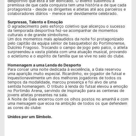
desportivo que está a ser edificado. O evento sublinhou a
premissa de que cada conquista tem uma história e de que cada
protagonista - desde os dirigentes e atletas até aos parceiros e
colaboradores diários - merece ser devidamente celebrado.
Surpresas, Talento e Emoção
O agradecimento pelo esforço coletivo que alicerçou o sucesso
da temporada desportiva fez-se acompanhar de momentos
culturais e de grande simbolismo.
Um dos momentos mais aplaudidos da noite foi protagonizado
pelo capitão da equipa sénior de basquetebol do Portimonense,
Dulcínio Fragoso. Trocando o campo de jogo pelo palco, o atleta
surpreendeu a vasta plateia com uma atuação musical, provando
o ecletismo e o espírito de família que se vive no seio do clube.
Homenagem a uma Lenda do Desporto
Para coroar uma noite dedicada à excelência, a Gala reservou
uma aparição muito especial. Ricardinho, ex-jogador de futsal e
inquestionavelmente um dos melhores jogadores de todos os
tempos da modalidade, marcou presença e foi alvo de uma
sentida homenagem. O tributo à lenda do futsal elevou a emoção
no Portimão Arena, servindo de inspiração para as centenas de
jovens atletas presentes na sala.
A Noite de Gala encerrou com os olhos postos no amanhã e com
uma mensagem que ecoa na ambição de todos os que defendem
as cores do clube:
Unidos por um Símbolo.