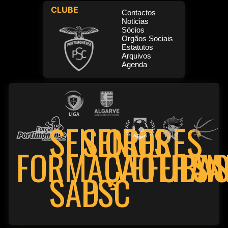
CLUBE
Contactos
Noticias
Sócios
Orgãos Sociais
Estatutos
Arquivos
Agenda
SENIORES
SENIORES
FORMAÇÃO
VETERAN
FUTSA
BAS
PSC
SAD